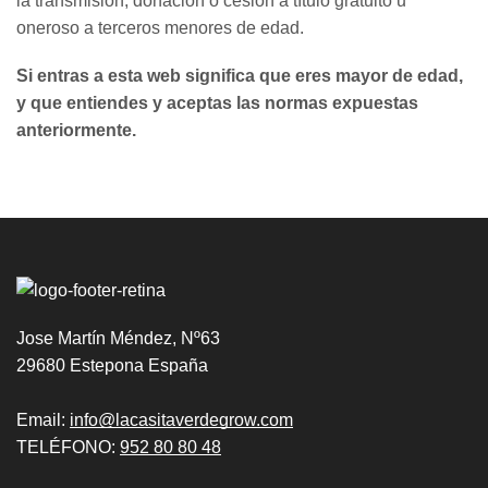
la transmisión, donación o cesión a título gratuito u
oneroso a terceros menores de edad.
Si entras a esta web significa que eres mayor de edad,
y que entiendes y aceptas las normas expuestas
anteriormente.
Jose Martín Méndez, Nº63
29680 Estepona España
Email:
info@lacasitaverdegrow.com
TELÉFONO:
952 80 80 48