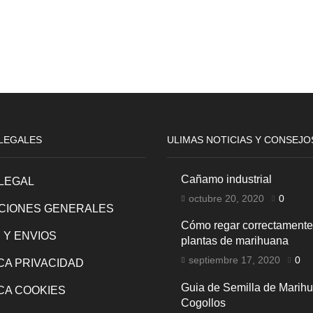
LEGALES
ULIMAS NOTICIAS Y CONSEJO
Cañamo industrial
 LEGAL
octubre 20, 2020
0
CIONES GENERALES
Cómo regar correctamente
 Y ENVIOS
plantas de marihuana
septiembre 17, 2020
0
ICA PRIVACIDAD
Guia de Semilla de Marih
ICA COOKIES
Cogollos