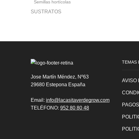
Semillas hortícolas
SUSTRATOS
TEMAS 
Jose Martín Méndez, Nº63
AVISO
29680 Estepona España
CONDI
Email:
info@lacasitaverdegrow.com
PAGOS
TELÉFONO:
952 80 80 48
POLIT
POLIT