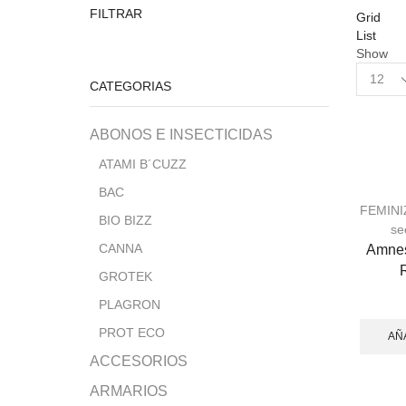
Precio
Precio
FILTRAR
Grid
mínimo
máximo
List
Show
Products
CATEGORIAS
per
page
ABONOS E INSECTICIDAS
ATAMI B´CUZZ
BAC
FEMIN
BIO BIZZ
se
CANNA
Amnes
GROTEK
PLAGRON
PROT ECO
AÑ
ACCESORIOS
ARMARIOS