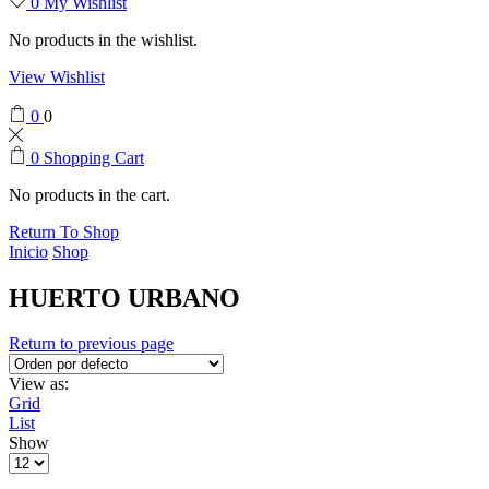
0
My Wishlist
No products in the wishlist.
View Wishlist
0
0
0
Shopping Cart
No products in the cart.
Return To Shop
Inicio
Shop
HUERTO URBANO
Return to previous page
View as:
Grid
List
Show
Products
per