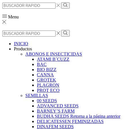
Search
input
Search
Menu
Search
input
Search
INICIO
Productos
ABONOS E INSECTICIDAS
ATAMI B´CUZZ
BAC
BIO BIZZ
CANNA
GROTEK
PLAGRON
PROT ECO
SEMILLAS
00 SEEDS
ADVANCED SEEDS
BARNEY’S FARM
BUDHA SEEDS Retorna a la página anterior
DELICATESSEN FEMINIZADAS
DINAFEM SEEDS