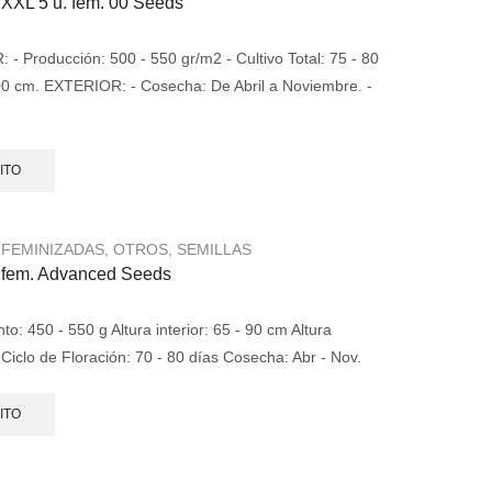
XXL 5 u. fem. 00 Seeds
 Producción: 500 - 550 gr/m2 - Cultivo Total: 75 - 80
 100 cm. EXTERIOR: - Cosecha: De Abril a Noviembre. -
.
ITO
,
FEMINIZADAS
,
OTROS
,
SEMILLAS
. fem. Advanced Seeds
: 450 - 550 g Altura interior: 65 - 90 cm Altura
 Ciclo de Floración: 70 - 80 días Cosecha: Abr - Nov.
ITO