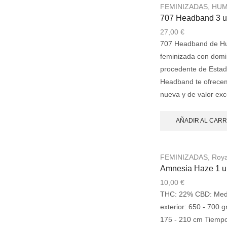
FEMINIZADAS
,
HUM
707 Headband 3 u
27,00
€
707 Headband de Hu
feminizada con domin
procedente de Estad
Headband te ofrecem
nueva y de valor exc
AÑADIR AL CARR
FEMINIZADAS
,
Roya
Amnesia Haze 1 u
10,00
€
THC: 22% CBD: Medi
exterior: 650 - 700 gr
175 - 210 cm Tiempo