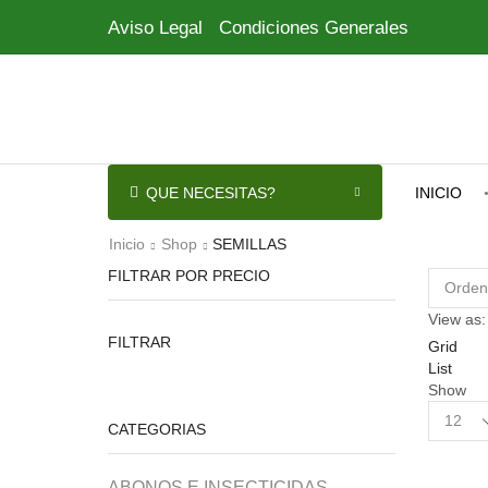
Aviso Legal
Condiciones Generales
QUE NECESITAS?
INICIO
Inicio
Shop
SEMILLAS
FILTRAR POR PRECIO
View as:
Precio
Precio
FILTRAR
Grid
mínimo
máximo
List
Show
Products
CATEGORIAS
per
page
ABONOS E INSECTICIDAS