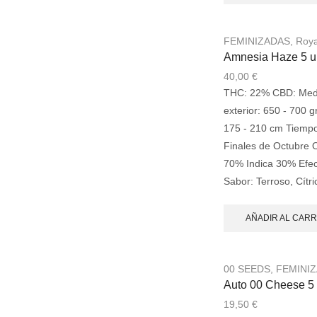
FEMINIZADAS
,
Roya
Amnesia Haze 5 u
40,00
€
THC: 22% CBD: Medi
exterior: 650 - 700 gr
175 - 210 cm Tiempo
Finales de Octubre O
70% Indica 30% Efect
Sabor: Terroso, Cítr
AÑADIR AL CARR
00 SEEDS
,
FEMINI
Auto 00 Cheese 5 
19,50
€