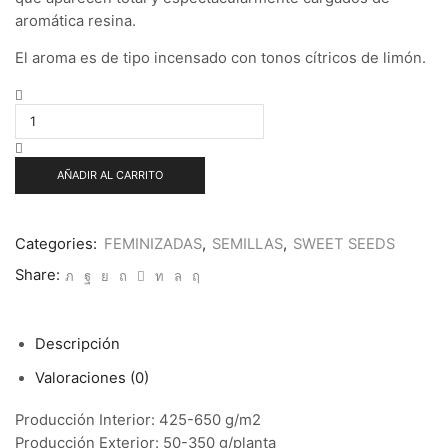
aromática resina.
El aroma es de tipo incensado con tonos cítricos de limón.
Auto
Big
Devil
XL
5+2
AÑADIR AL CARRITO
u.
fem.
Sweet
Seeds
Categories:
FEMINIZADAS
,
SEMILLAS
,
SWEET SEEDS
cantidad
Share:
Descripción
Valoraciones (0)
Producción Interior: 425-650 g/m2
Producción Exterior: 50-350 g/planta