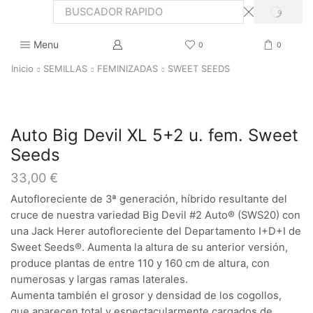
SEARCH
Search
input
Menu
0
0
Inicio
SEMILLAS
FEMINIZADAS
SWEET SEEDS
Auto Big Devil XL 5+2 u. fem. Sweet
Seeds
33,00
€
Autofloreciente de 3ª generación, híbrido resultante del
cruce de nuestra variedad Big Devil #2 Auto® (SWS20) con
una Jack Herer autofloreciente del Departamento I+D+I de
Sweet Seeds®. Aumenta la altura de su anterior versión,
produce plantas de entre 110 y 160 cm de altura, con
numerosas y largas ramas laterales.
Aumenta también el grosor y densidad de los cogollos,
que aparecen total y espectacularmente cargados de