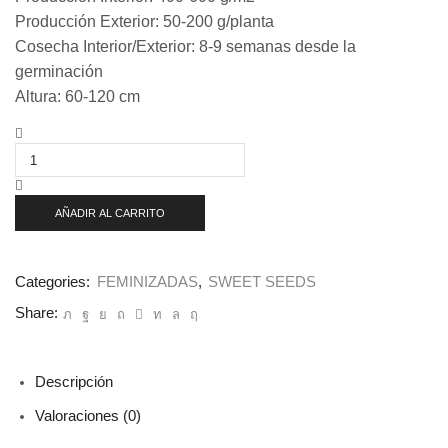
Producción Exterior: 50-200 g/planta
Cosecha Interior/Exterior: 8-9 semanas desde la
germinación
Altura: 60-120 cm
Auto
Sweet
Amnesia
Haze
XL
AÑADIR AL CARRITO
3+1
u.
fem.
Sweet
Categories:
FEMINIZADAS
,
SWEET SEEDS
Seeds
cantidad
Share:
Descripción
Valoraciones (0)