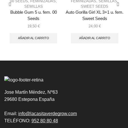
00 SEEDS
,
FEMINIZADAS
,
FEMINIZADAS
,
SEMILLAS
,
SEMILLAS
SWEET SEEDS
Bubble Gum 5 u. fem. 00
Auto Gorilla Girl XL 3+1 u. fem.
Seeds
Sweet Seeds
19,50
€
24,00
€
AÑADIR AL CARRITO
AÑADIR AL CARRITO
Jose Martín Méndez, Nº63
29680 Estepona España
Email:
info@lacasitaverdegrow.com
TELÉFONO:
952 80 80 48