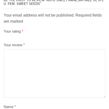
BE THE FIRST TO REVIEW “AUTO SWEET AMNESIA HAZE XL 3+1
U. FEM. SWEET SEEDS”
Your email address will not be published. Required fields
are marked
Your rating
*
Your review
*
Name
*