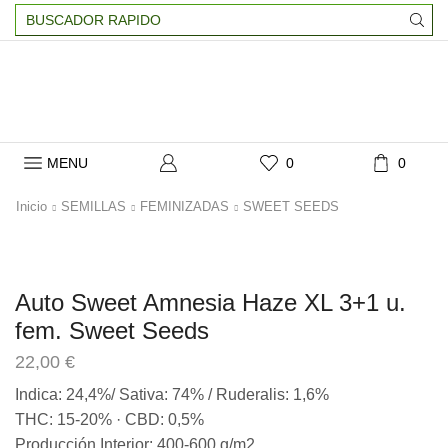
Search
input
MENU
0
0
Inicio
SEMILLAS
FEMINIZADAS
SWEET SEEDS
Auto Sweet Amnesia Haze XL 3+1 u.
fem. Sweet Seeds
22,00
€
Indica: 24,4%/ Sativa: 74% / Ruderalis: 1,6%
THC: 15-20% · CBD: 0,5%
Producción Interior: 400-600 g/m2