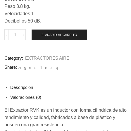
Peso 3.8 kg.
Velocidades 1
Decibelios 50 dB.
AÑADIR AL CARRITO
Extractor
RVK
SILEO
250
E2-
Category:
EXTRACTORES AIRE
L
Share:
-
1.000
m3
cantidad
Descripción
Valoraciones (0)
El Extractor RVK es un inductor con forma cilíndrica de alto
rendimiento y calidad, fabricados a base de plástico y
poseen una gran resistencia.