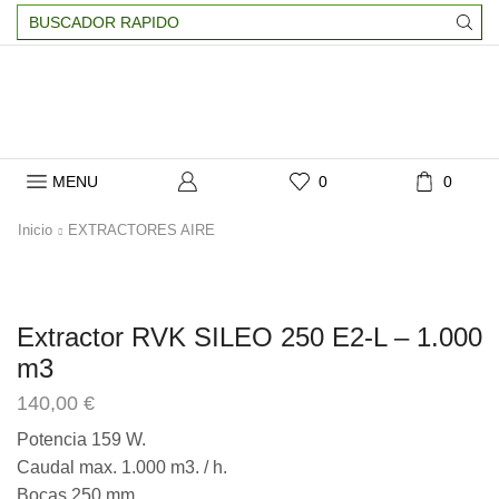
Search
input
MENU
0
0
Inicio
EXTRACTORES AIRE
Extractor RVK SILEO 250 E2-L – 1.000
m3
140,00
€
Potencia 159 W.
Caudal max. 1.000 m3. / h.
Bocas 250 mm.