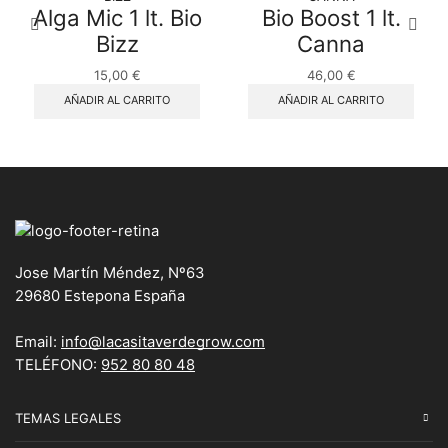
Alga Mic 1 lt. Bio
Bio Boost 1 lt.
Bizz
Canna
15,00
€
46,00
€
AÑADIR AL CARRITO
AÑADIR AL CARRITO
Jose Martín Méndez, Nº63
29680 Estepona España
Email:
info@lacasitaverdegrow.com
TELÉFONO:
952 80 80 48
TEMAS LEGALES