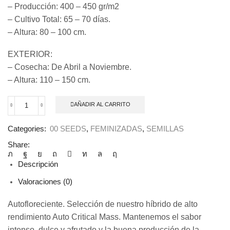
– Producción: 400 – 450 gr/m2
– Cultivo Total: 65 – 70 días.
– Altura: 80 – 100 cm.
EXTERIOR:
– Cosecha: De Abril a Noviembre.
– Altura: 110 – 150 cm.
AÑADIR AL CARRITO
Auto
Chocolate
Skunk
Categories:
00 SEEDS
,
FEMINIZADAS
,
SEMILLAS
5
Share:
u.
fem.
Descripción
00
Seeds
Valoraciones (0)
cantidad
Autofloreciente. Selección de nuestro híbrido de alto
rendimiento Auto Critical Mass. Mantenemos el sabor
intenso, dulce y afrutado y la buena producción de la