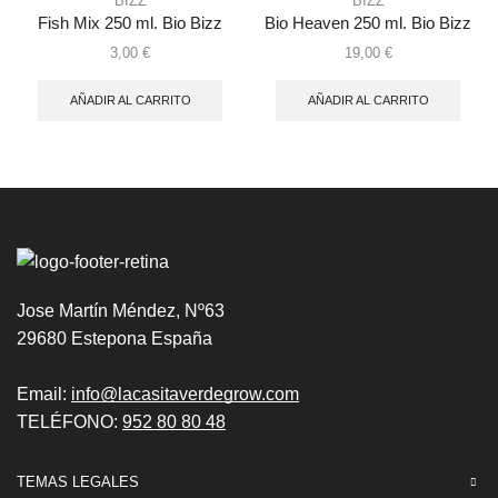
BIZZ
BIZZ
Fish Mix 250 ml. Bio Bizz
Bio Heaven 250 ml. Bio Bizz
3,00
€
19,00
€
AÑADIR AL CARRITO
AÑADIR AL CARRITO
Jose Martín Méndez, Nº63
29680 Estepona España
Email:
info@lacasitaverdegrow.com
TELÉFONO:
952 80 80 48
TEMAS LEGALES