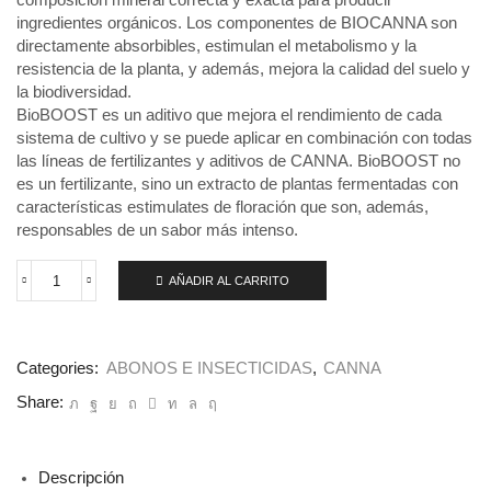
composición mineral correcta y exacta para producir
ingredientes orgánicos. Los componentes de BIOCANNA son
directamente absorbibles, estimulan el metabolismo y la
resistencia de la planta, y además, mejora la calidad del suelo y
la biodiversidad.
BioBOOST es un aditivo que mejora el rendimiento de cada
sistema de cultivo y se puede aplicar en combinación con todas
las líneas de fertilizantes y aditivos de CANNA. BioBOOST no
es un fertilizante, sino un extracto de plantas fermentadas con
características estimulates de floración que son, además,
responsables de un sabor más intenso.
AÑADIR AL CARRITO
Boost
Acelerator
5
lt,
Canna
Categories:
ABONOS E INSECTICIDAS
,
CANNA
cantidad
Share:
Descripción