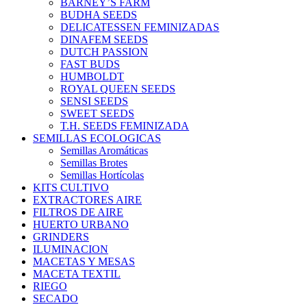
BARNEY’S FARM
BUDHA SEEDS
DELICATESSEN FEMINIZADAS
DINAFEM SEEDS
DUTCH PASSION
FAST BUDS
HUMBOLDT
ROYAL QUEEN SEEDS
SENSI SEEDS
SWEET SEEDS
T.H. SEEDS FEMINIZADA
SEMILLAS ECOLOGICAS
Semillas Aromáticas
Semillas Brotes
Semillas Hortícolas
KITS CULTIVO
EXTRACTORES AIRE
FILTROS DE AIRE
HUERTO URBANO
GRINDERS
ILUMINACION
MACETAS Y MESAS
MACETA TEXTIL
RIEGO
SECADO