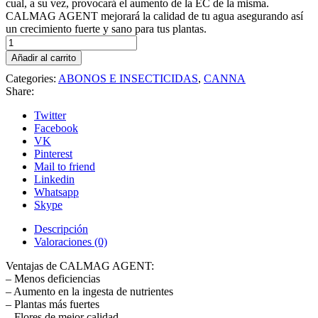
cual, a su vez, provocará el aumento de la EC de la misma.
CALMAG AGENT mejorará la calidad de tu agua asegurando así
un crecimiento fuerte y sano para tus plantas.
Calmag
Agent
Añadir al carrito
1
Categories:
ABONOS E INSECTICIDAS
,
CANNA
lt
Share:
Canna
cantidad
Twitter
Facebook
VK
Pinterest
Mail to friend
Linkedin
Whatsapp
Skype
Descripción
Valoraciones (0)
Ventajas de CALMAG AGENT:
– Menos deficiencias
– Aumento en la ingesta de nutrientes
– Plantas más fuertes
– Flores de mejor calidad