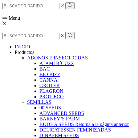
Search
input
Search
Menu
Search
input
Search
INICIO
Productos
ABONOS E INSECTICIDAS
ATAMI B´CUZZ
BAC
BIO BIZZ
CANNA
GROTEK
PLAGRON
PROT ECO
SEMILLAS
00 SEEDS
ADVANCED SEEDS
BARNEY’S FARM
BUDHA SEEDS Retorna a la página anterior
DELICATESSEN FEMINIZADAS
DINAFEM SEEDS