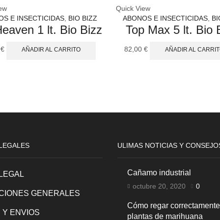
ew
Quick View
S E INSECTICIDAS
,
BIO BIZZ
ABONOS E INSECTICIDAS
,
BI
eaven 1 lt. Bio Bizz
Top Max 5 lt. Bio 
0
€
82,00
€
AÑADIR AL CARRITO
AÑADIR AL CARRI
LEGALES
ULIMAS NOTICIAS Y CONSEJO
Cañamo industrial
 LEGAL
octubre 20, 2020
0
CIONES GENERALES
Cómo regar correctamente
 Y ENVIOS
plantas de marihuana