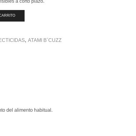
isibles a corto plazo.
CARRITO
ECTICIDAS
,
ATAMI B´CUZZ
to del alimento habitual.