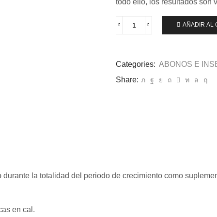
todo ello, los resultados son v
AÑADIR AL 
Terra
Leaves
1
lt.
Categories:
ABONOS E INS
Atami
B'cuzz
Share:
cantidad
o durante la totalidad del periodo de crecimiento como suplemen
cas en cal.