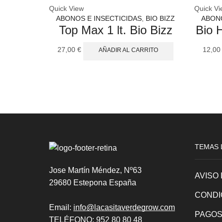
Quick View
Quick Vi
ABONOS E INSECTICIDAS
,
BIO BIZZ
ABONO
Top Max 1 lt. Bio Bizz
Bio H
27,00
€
12,0
AÑADIR AL CARRITO
TEMAS 
Jose Martín Méndez, Nº63
AVISO
29680 Estepona España
CONDI
Email:
info@lacasitaverdegrow.com
PAGOS
TELÉFONO:
952 80 80 48