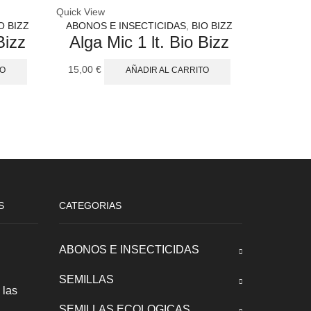
Quick View
Quick View
O BIZZ
ABONOS E INSECTICIDAS
,
BIO BIZZ
ABONOS 
Bizz
Alga Mic 1 lt. Bio Bizz
Tryp
B
15,00
€
TO
AÑADIR AL CARRITO
14,90
€
S
CATEGORIAS
ABONOS E INSECTICIDAS
SEMILLAS
 las
SEMILLAS ECOLOGICAS