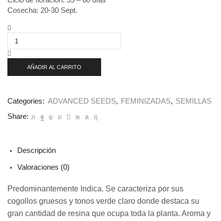
Ciclo de floración: 55 – 60 días
Cosecha: 20-30 Sept.
Zkittlez
3+1
u.
fem.
Advanced
AÑADIR AL CARRITO
Seeds
cantidad
Categories:
ADVANCED SEEDS
,
FEMINIZADAS
,
SEMILLAS
Share:
Descripción
Valoraciones (0)
Predominantemente Indica. Se caracteriza por sus
cogollos gruesos y tonos verde claro donde destaca su
gran cantidad de resina que ocupa toda la planta. Aroma y